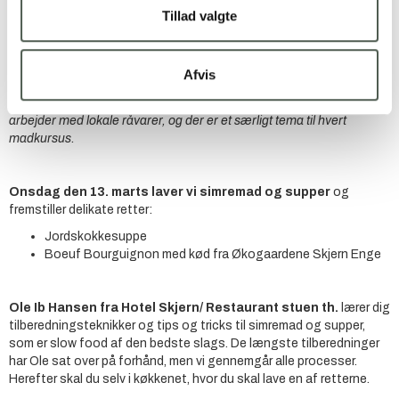
Sted: Fødevarepark Skjern Enge
Tillad valgte
Ringkøbing-Skjern Erhvervsråd og Smagen af Vest inviterer til tre
Afvis
spændende madkurser i marts, hvor lokale dygtige kokke lærer fra
sig, og giver dig inspiration og grundteknikker til lækre retter.
Vi
arbejder med lokale råvarer, og der er et særligt tema til hvert
madkursus.
Onsdag den 13. marts laver vi simremad og supper
og
fremstiller delikate retter:
Jordskokkesuppe
Boeuf Bourguignon med kød fra Økogaardene Skjern Enge
Ole Ib Hansen fra Hotel Skjern/ Restaurant stuen th.
lærer dig
tilberedningsteknikker og tips og tricks til simremad og supper,
som er slow food af den bedste slags. De længste tilberedninger
har Ole sat over på forhånd, men vi gennemgår alle processer.
Herefter skal du selv i køkkenet, hvor du skal lave en af retterne.