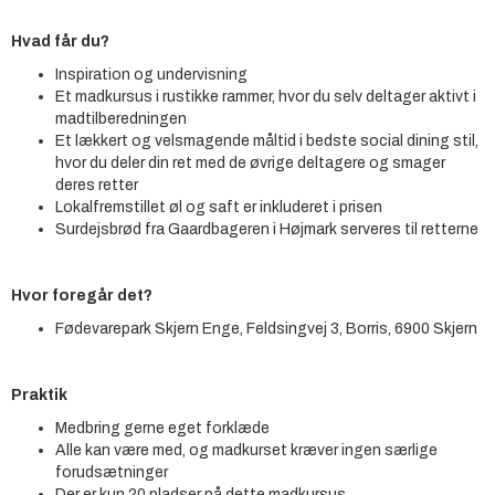
Hvad får du?
Inspiration og undervisning
Et madkursus i rustikke rammer, hvor du selv deltager aktivt i
madtilberedningen
Et lækkert og velsmagende måltid i bedste social dining stil,
hvor du deler din ret med de øvrige deltagere og smager
deres retter
Lokalfremstillet øl og saft er inkluderet i prisen
Surdejsbrød fra Gaardbageren i Højmark serveres til retterne
Hvor foregår det?
Fødevarepark Skjern Enge, Feldsingvej 3, Borris, 6900 Skjern
Praktik
Medbring gerne eget forklæde
Alle kan være med, og madkurset kræver ingen særlige
forudsætninger
Der er kun 20 pladser på dette madkursus