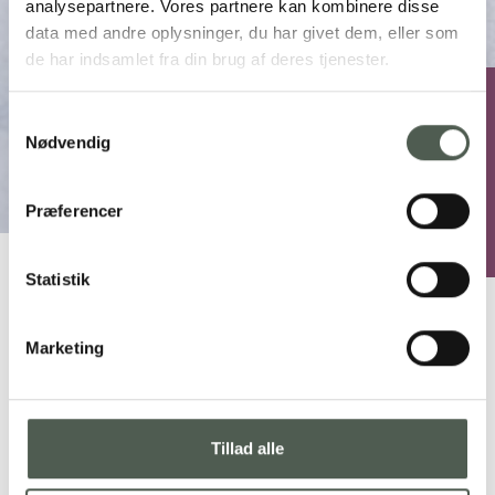
analysepartnere. Vores partnere kan kombinere disse
data med andre oplysninger, du har givet dem, eller som
de har indsamlet fra din brug af deres tjenester.
Samtykkevalg
Madkursus i marts – Lav
Nødvendig
mad med rester
Præferencer
14. marts 2024
Statistik
Marketing
Lav mad med rester
Madkursus torsdag den 14. marts 2024 kl. 18-21
Tema: Lav mad med rester
Tillad alle
Underviser: Tanja Nicolaisen, køkkenchef hos Laugesens Have