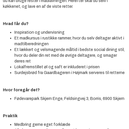
du kan bruge rester i madlavningen. Herefter skal du selv i
køkkenet, og lave en af de viste retter.
Hvad får du?
Inspiration og undervisning
Et madkursus i rustikke rammer, hvor du selv deltager aktivt i
madtilberedningen
Et lækkert og velsmagende måltid i bedste social dining stil,
hvor du deler din ret med de øvrige deltagere, og smager
deres ret
Lokalfremstillet øl og saft er inkluderet i prisen
Surdejsbrød fra Gaardbageren i Højmark serveres til retterne
Hvor foregår det?
Fødevarepark Skjern Enge, Feldsingvej 3, Borris, 6900 Skjern
Praktik
Medbring gerne eget forklæde