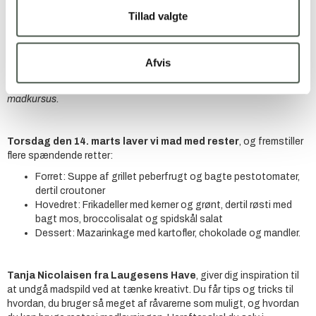
Sted: Fødevarepark Skjern Enge
Tillad valgte
Ringkøbing-Skjern Erhvervsråd og Smagen af Vest inviterer til tre
spændende madkurser i marts, hvor lokale dygtige kokke lærer fra
Afvis
sig, og giver dig inspiration og grundteknikker til lækre retter.
Vi
arbejder med lokale råvarer, og der er et særligt tema til hvert
madkursus.
Torsdag den 14. marts laver vi mad med rester
, og fremstiller
flere spændende retter:
Forret: Suppe af grillet peberfrugt og bagte pestotomater,
dertil croutoner
Hovedret: Frikadeller med kerner og grønt, dertil røsti med
bagt mos, broccolisalat og spidskål salat
Dessert: Mazarinkage med kartofler, chokolade og mandler.
Tanja Nicolaisen fra Laugesens Have
, giver dig inspiration til
at undgå madspild ved at tænke kreativt. Du får tips og tricks til
hvordan, du bruger så meget af råvarerne som muligt, og hvordan