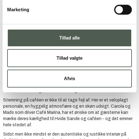
Marketing
Hyggelig café ved Hvide Sande
Havn
Café Marina er en hyggelig café, der ligger midt på havnen i Hvide
Tillad alle
Sande. Fra caféen kan du følge med i alle de aktiviteter, der foregår
på havnen, hvad end du sidder inde eller ude. Caféen har endda
udendørs siddepladser i både stueetagen og på terrassen på 1.
sal.
Tillad valgte
Det forpligter at drive en café midt på en stor fiskerihavn, og derfor
serverer Café Marina selvfølgelig en lang række skønne fiskeretter.
Afvis
Du kan blandt andet mæske dig i sprøde rødspættefileter eller et
klassisk stjerneskud med håndpillede rejer. Værsgo at gå ombord!
Caféen serverer også et stort udvalg af lækre retter uden fisk.
Stemning på caféen er ikke til at tage fejl af. Her er et veloplagt
personale, en hyggelig atmosfære og en skøn udsigt. Carola og
Mads som driver Café Marina, har et ønske om at gæsterne kan
mærke deres kærlighed til Hvide Sande og caféen - og det emmer
hele stedet af.
Sidst men ikke mindst er den autentiske og rustikke interiør på