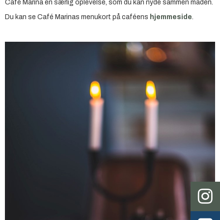
Café Marina en særlig oplevelse, som du kan nyde sammen maden.
Du kan se Café Marinas menukort på caféens
hjemmeside
.