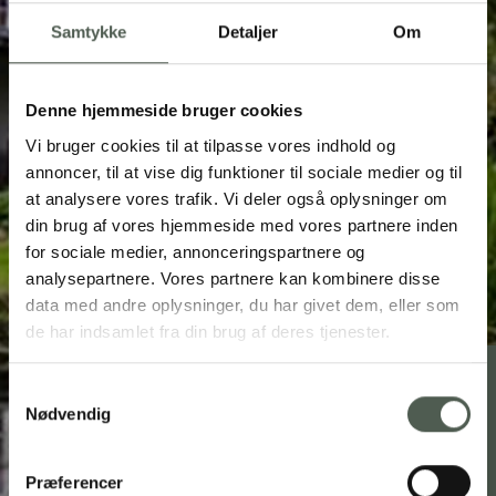
Samtykke
Detaljer
Om
Denne hjemmeside bruger cookies
Vi bruger cookies til at tilpasse vores indhold og
annoncer, til at vise dig funktioner til sociale medier og til
at analysere vores trafik. Vi deler også oplysninger om
din brug af vores hjemmeside med vores partnere inden
for sociale medier, annonceringspartnere og
analysepartnere. Vores partnere kan kombinere disse
data med andre oplysninger, du har givet dem, eller som
de har indsamlet fra din brug af deres tjenester.
Samtykkevalg
Rækker Mølle Bryghus
Nødvendig
Søvejen 4, Rækker Mølle, 6900 Skjern
97 36 21 00
tho@rmbryghus.dk
Præferencer
rmbryghus.dk