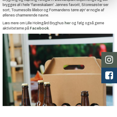
brygges øl i hele 'farveskalaen'.
Jønnes favorit, Storesøster ser
sort, Tournesolls lillebor og Formandens tørre øjn' er nogle af
øllenes charmerende navne.
Læs mere om Lille Holmgård Bryghus
her
og følg også gerne
aktiviteterne på
Facebook
.