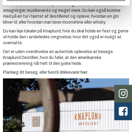
Henover året afholder Knaplund mange events - cocktailkurser,
smagninger, musikevents og meget mere. Du kan også komme
med på en tur i hjertet af destilleriet og opleve, hvordan en gin
bliver til, eller hvordan man laver moonshine eller whisky.
Du kan leje lokaler på Knaplund, hvis du skal holde en fest og gerne
vil holde den i anderledes omgivelser, hvor det også er muligt at
overnatte.
Det er uden overdrivelse en autentisk oplevelse at besøge
Knaplund Destilleri, hvor du føler, at den amerikanske
præriestemning når helt til den jyske hede.
Planlæg dit besøg, eller bestil drikkevarer
her
.