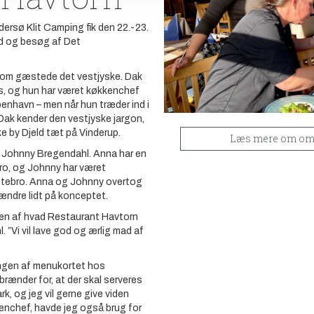
ersø Klit Camping fik den 22.-23.
ed og besøg af Det
om gæstede det vestjyske. Dak
s, og hun har været køkkenchef
benhavn – men når hun træder ind i
 Dak kender den vestjyske jargon,
ske by Djeld tæt på Vinderup.
Læs mere om omr
 Johnny Bregendahl. Anna har en
bro, og Johnny har været
lstebro. Anna og Johnny overtog
t ændre lidt på konceptet.
ernen af hvad Restaurant Havtorn
. ”Vi vil lave god og ærlig mad af
ingen af menukortet hos
rænder for, at der skal serveres
k, og jeg vil gerne give viden
kenchef, havde jeg også brug for