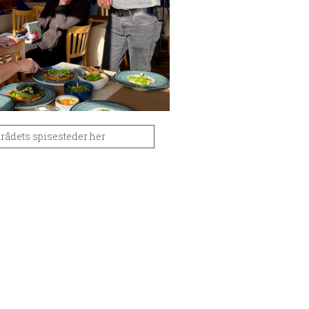
ådets spisesteder her