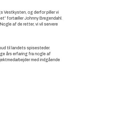
s Vestkysten, og derfor piller vi
et” fortæller Johnny Bregendahl.
gle af de retter, vi vil servere
ud til landets spisesteder.
e års erfaring fra nogle af
ojektmedarbejder med indgående
ojektet er at løfte niveauet for
m inspiration og konkrete
 problemstillinger, de støder på i
 Organisation of Denmark.
deleddet mellem Det
nt Havtorn. Fødevarer er en
gkøbing-Skjern Kommune, og
e bedste betingelser for
ed fødevarer.