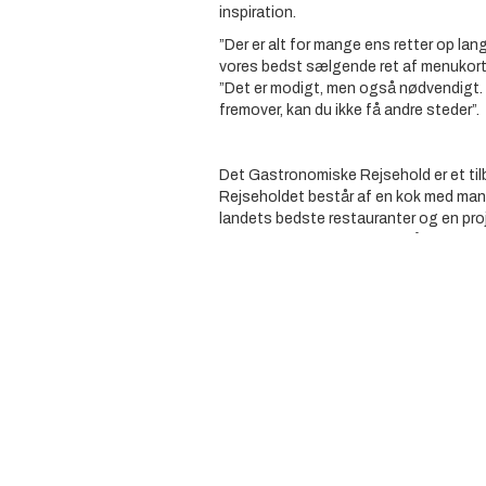
inspiration.
”Der er alt for mange ens retter op lang
vores bedst sælgende ret af menukort
”Det er modigt, men også nødvendigt. No
fremover, kan du ikke få andre steder”.
Det Gastronomiske Rejsehold er et tilb
Rejseholdet består af en kok med mang
landets bedste restauranter og en pr
kendskab til branchen. Formålet med pr
spisestederne ude i landet og give de
værktøjer til at arbejde med nogle af de
dagligdagen. Bag projektet står Food
Ringkøbing-Skjern Erhvervsråd er bin
Gastronomiske Rejsehold og Restaura
erhvervsmæssig styrkeposition i Rin
Erhvervsrådet arbejder med at skabe d
områdets virksomheder, der arbejder m