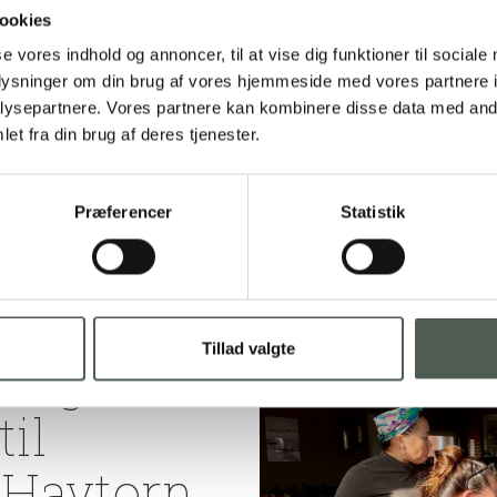
ookies
se vores indhold og annoncer, til at vise dig funktioner til sociale
oplysninger om din brug af vores hjemmeside med vores partnere i
ysepartnere. Vores partnere kan kombinere disse data med andr
Michelin-kok på be
et fra din brug af deres tjenester.
Præferencer
Statistik
24. februar 2022
Tillad valgte
ok giver
til
 Havtorn