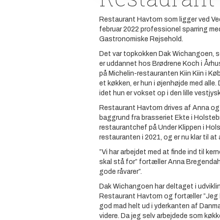
Restaurant Havtorn som ligger ved Ved
februar 2022 professionel sparring m
Gastronomiske Rejsehold.
Det var topkokken Dak Wichangoen, s
er uddannet hos Brødrene Koch i Århu
på Michelin-restauranten Kiin Kiin i Kø
et køkken, er hun i øjenhøjde med alle.
idet hun er vokset op i den lille vestjy
Restaurant Havtorn drives af Anna og
baggrund fra brasseriet Ekte i Holste
restaurantchef på Under Klippen i Ho
restauranten i 2021, og er nu klar til a
”Vi har arbejdet med at finde ind til k
skal stå for” fortæller Anna Bregendahl
gode råvarer”.
Dak Wichangoen har deltaget i udvikl
Restaurant Havtorn og fortæller ”Jeg b
god mad helt ud i yderkanten af Danmar
videre. Da jeg selv arbejdede som køk