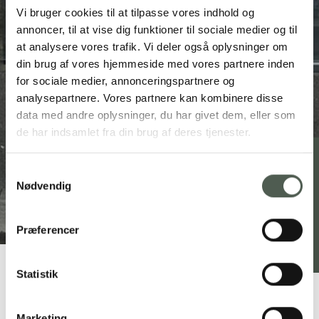
Vi bruger cookies til at tilpasse vores indhold og
annoncer, til at vise dig funktioner til sociale medier og til
at analysere vores trafik. Vi deler også oplysninger om
din brug af vores hjemmeside med vores partnere inden
for sociale medier, annonceringspartnere og
analysepartnere. Vores partnere kan kombinere disse
data med andre oplysninger, du har givet dem, eller som
de har indsamlet fra din brug af deres tjenester.
Samtykkevalg
Madmødet-menu 2025 -
Nødvendig
onsdag
Præferencer
14. maj 2025
Statistik
Marketing