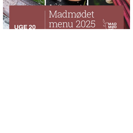
Madmødet 2025
Den 12.-18. maj afholdes Madmødet 2025. Her sætter Ringkøbing-
Skjern Kommune fokus på fødevarer og produkter fra vores
område, som bugner af smags- og madoplevelser. Vi har rigtig
mange ting at være stolte af, og det fejrer vi med en uge fyldt med
lokale madoplevelser.
Se hele programmet for Madmødet 2025