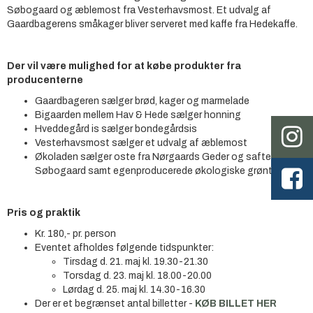
Søbogaard og æblemost fra Vesterhavsmost. Et udvalg af
Gaardbagerens småkager bliver serveret med kaffe fra Hedekaffe.
Der vil være mulighed for at købe produkter fra
producenterne
Gaardbageren sælger brød, kager og marmelade
Bigaarden mellem Hav & Hede sælger honning
Hveddegård is sælger bondegårdsis
Vesterhavsmost sælger et udvalg af æblemost
Økoladen sælger oste fra Nørgaards Geder og safte fra
Søbogaard samt egenproducerede økologiske grøntsager
Pris og praktik
Kr. 180,- pr. person
Eventet afholdes følgende tidspunkter:
Tirsdag d. 21. maj kl. 19.30-21.30
Torsdag d. 23. maj kl. 18.00-20.00
Lørdag d. 25. maj kl. 14.30-16.30
Der er et begrænset antal billetter -
KØB BILLET HER