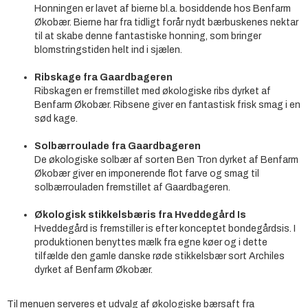
Honningen er lavet af bierne bl.a. bosiddende hos Benfarm
Økobær. Bierne har fra tidligt forår nydt bærbuskenes nektar
til at skabe denne fantastiske honning, som bringer
blomstringstiden helt ind i sjælen.
Ribskage fra Gaardbageren
Ribskagen er fremstillet med økologiske ribs dyrket af
Benfarm Økobær. Ribsene giver en fantastisk frisk smag i en
sød kage.
Solbærroulade fra Gaardbageren
De økologiske solbær af sorten Ben Tron dyrket af Benfarm
Økobær giver en imponerende flot farve og smag til
solbærrouladen fremstillet af Gaardbageren.
Økologisk stikkelsbæris fra Hveddegård Is
Hveddegård is fremstiller is efter konceptet bondegårdsis. I
produktionen benyttes mælk fra egne køer og i dette
tilfælde den gamle danske røde stikkelsbær sort Archiles
dyrket af Benfarm Økobær.
Til menuen serveres et udvalg af økologiske bærsaft fra