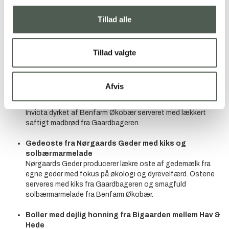
d. 21. maj, torsdag d. 23. maj eller lørdag d. 25. maj
Tillad alle
Oplev vestjyske fødevareaktører på pluk-selv-marken ved Benfarm
Økobær, som indrettes til en udendørs pop-up cafe. Her kan du
nyde en 6-retters dessertmenu med specialiteter fra lokale
producenter. som vil præsentere hver ret og dele spændende
Tillad valgte
fortællinger om deres produkter.
Menu
Afvis
Stikkelsbærpesto med madbrød fra Gaardbageren
Stikkelsbærpesto fremstillet af den grønne stikkelsbærsort
Invicta dyrket af Benfarm Økobær serveret med lækkert
saftigt madbrød fra Gaardbageren.
Gedeoste fra Nørgaards Geder med kiks og
solbærmarmelade
Nørgaards Geder producerer lækre oste af gedemælk fra
egne geder med fokus på økologi og dyrevelfærd. Ostene
serveres med kiks fra Gaardbageren og smagfuld
solbærmarmelade fra Benfarm Økobær.
Boller med dejlig honning fra Bigaarden mellem Hav &
Hede