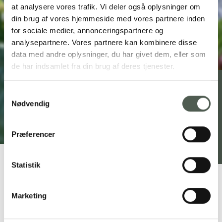
at analysere vores trafik. Vi deler også oplysninger om
din brug af vores hjemmeside med vores partnere inden
for sociale medier, annonceringspartnere og
analysepartnere. Vores partnere kan kombinere disse
data med andre oplysninger, du har givet dem, eller som
de har indsamlet fra din brug af deres tjenester.
Samtykkevalg
Madmødet 2024: Søde
Nødvendig
lækkerier på åben mark
Præferencer
21. maj 2024
Statistik
Marketing
Madmødet 2024
Nyd en 6-retters dessertmenu under åben himmel - tirsdag