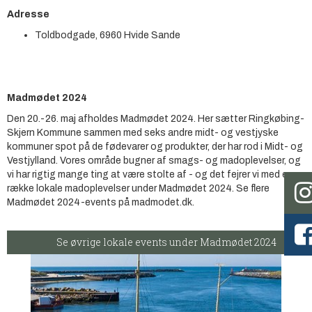
Adresse
Toldbodgade, 6960 Hvide Sande
Madmødet 2024
Den 20.-26. maj afholdes Madmødet 2024. Her sætter Ringkøbing-
Skjern Kommune sammen med seks andre midt- og vestjyske
kommuner spot på de fødevarer og produkter, der har rod i Midt- og
Vestjylland. Vores område bugner af smags- og madoplevelser, og
vi har rigtig mange ting at være stolte af - og det fejrer vi med en
række lokale madoplevelser under Madmødet 2024. Se flere
Madmødet 2024-events på madmodet.dk.
Se øvrige lokale events under Madmødet 2024