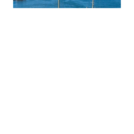
Ringkøbing-Skjern Erhvervsråd
Ånumvej 28 A
6900 Skjern
Tlf:
+45 21 25 59 65
bel@rserhverv.dk