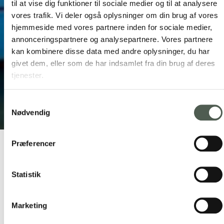
til at vise dig funktioner til sociale medier og til at analysere
vores trafik. Vi deler også oplysninger om din brug af vores
hjemmeside med vores partnere inden for sociale medier,
annonceringspartnere og analysepartnere. Vores partnere
kan kombinere disse data med andre oplysninger, du har
givet dem, eller som de har indsamlet fra din brug af deres
tjenester.
Madmødet 2024: 16 timers
fisketur
Samtykkevalg
Nødvendig
20. maj 2024
Præferencer
Statistik
Madmødet 2024
16 timers fisketur med M/S Chimera – i Hvide Sande mandag
Marketing
d. 20. maj kl. 04-20