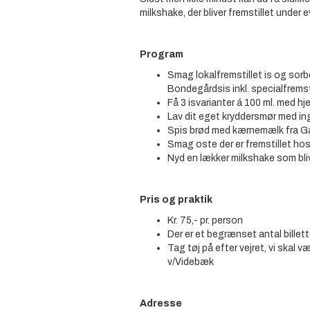
milkshake, der bliver fremstillet under e
Program
Smag lokalfremstillet is og sor
Bondegårdsis inkl. specialfrems
Få 3 isvarianter á 100 ml. med hj
Lav dit eget kryddersmør med i
Spis brød med kærnemælk fra G
Smag oste der er fremstillet hos
Nyd en lækker milkshake som blive
Pris og praktik
Kr. 75,- pr. person
Der er et begrænset antal billett
Tag tøj på efter vejret, vi skal v
v/Videbæk
Adresse