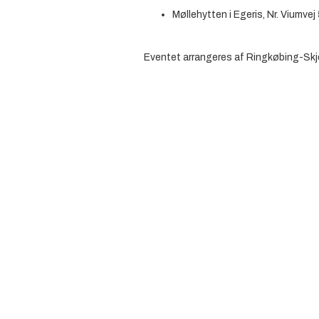
Møllehytten i Egeris, Nr. Viumve
Eventet arrangeres af Ringkøbing-Skje
Madmødet 2023
Den 22.-29. maj afholdes Madmødet 2
Skjern Kommune sammen med seks and
spot på de fødevarer og produkter, der 
Vores område bugner af smags- og mado
mange ting at være stolte af - og det f
madoplevelser under Madmødet 2023.
på
www.madmodet.dk