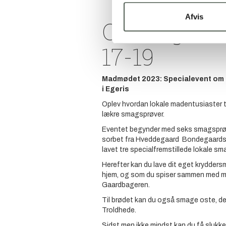
Afvis
Onsdag d. 2
17-19
Madmødet 2023: Specialevent om m
i Egeris
Oplev hvordan lokale madentusiaster tr
lækre smagsprøver.
Eventet begynder med seks smagsprøve
sorbet fra Hveddegaard Bondegaardsi
lavet tre specialfremstillede lokale sm
Herefter kan du lave dit eget krydders
hjem, og som du spiser sammen med 
Gaardbageren.
Til brødet kan du også smage oste, der 
Troldhede.
Sidst men ikke mindst kan du få slukk