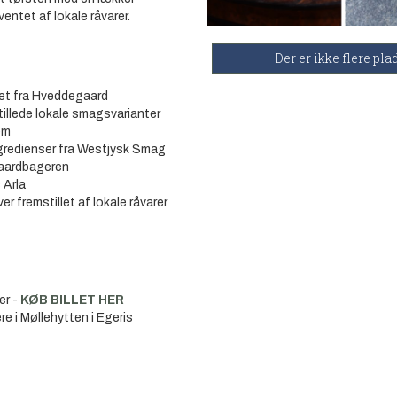
ventet af lokale råvarer.
Der er ikke flere pla
bet fra Hveddegaard
tillede lokale smagsvarianter
em
ngredienser fra Westjysk Smag
aardbageren
 Arla
r fremstillet af lokale råvarer
er -
KØB BILLET HER
ære i Møllehytten i Egeris