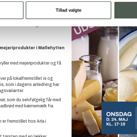
Tillad valgte
4. maj kl
ejeriprodukter i Møllehytten
yller med mejeriprodukter og få
r på lokalfremstillet is og
s, som i dagens anledning har
agsvarianter.
mør, som du selvfølgelig får med
madbrød med kærnemælk fra
er fremstillet hos Arla i
et tørsten med en lækker