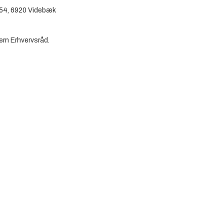
j 54, 6920 Videbæk
rn Erhvervsråd.
023. Her sætter Ringkøbing-
re midt- og vestjyske kommuner
har rod i Midt- og Vestjylland.
plevelser, og vi har rigtig
ejrer vi med en række lokale
 Se flere Madmødet 2023-events
Se øvrige events under Madmødet 2023