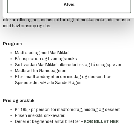
Afvis
Efter madforedraget går vi hen til Spisestedet v/Hvide Sande
Røgeri. Her serveres en specialmenu med havkat, asparges,
dildkartofler og hollandaise efterfulgt af mokkachokolade mousse
med havtornsirup og ribs.
Program
Madforedrag med MadMikkel
Få inspiration og hverdagstricks
Se hvordan MadMikkel tilbereder fisk og få smagsprøver
Madbrød fra Gaardbageren
Efter madforedraget er der middag og dessert hos
Spisestedet v/Hvide Sande Røgeri
Pris og praktik
Kr. 195,- pr. person for madforedrag, middag og dessert
Prisen er ekskl. drikkevarer.
Der er et begrænset antal billetter –
KØB BILLET HER