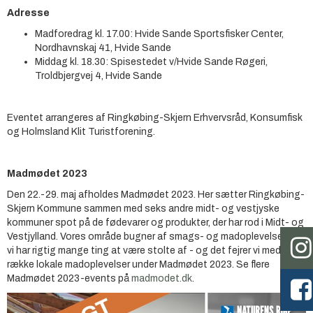
Adresse
Madforedrag kl. 17.00: Hvide Sande Sportsfisker Center,
Nordhavnskaj 41, Hvide Sande
Middag kl. 18.30: Spisestedet v/Hvide Sande Røgeri,
Troldbjergvej 4, Hvide Sande
Eventet arrangeres af Ringkøbing-Skjern Erhvervsråd, Konsumfisk
og Holmsland Klit Turistforening.
Madmødet 2023
Den 22.-29. maj afholdes Madmødet 2023. Her sætter Ringkøbing-
Skjern Kommune sammen med seks andre midt- og vestjyske
kommuner spot på de fødevarer og produkter, der har rod i Midt- og
Vestjylland. Vores område bugner af smags- og madoplevelser, og
vi har rigtig mange ting at være stolte af - og det fejrer vi med en
række lokale madoplevelser under Madmødet 2023. Se flere
Madmødet 2023-events på
madmodet.dk
.