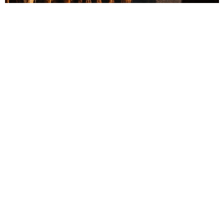
KØB BILLET HER
Madmødet 2026
Den 25.-31. maj afholdes Madmødet 2026. Her sætter Ringkøbing-
Skjern Kommune fokus på fødevarer og produkter fra vores
område, som bugner af smags- og madoplevelser. Vi har rigtig
mange ting at være stolte af, og det fejrer vi med en uge fyldt med
lokale madoplevelser.