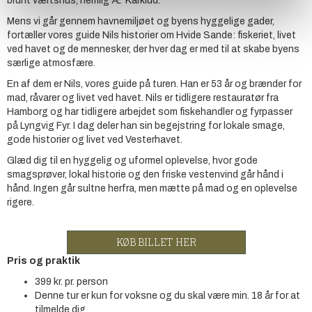
brunt værtshus, nemlig Æ’ Karklud.
Mens vi går gennem havnemiljøet og byens hyggelige gader,
fortæller vores guide Nils historier om Hvide Sande: fiskeriet, livet
ved havet og de mennesker, der hver dag er med til at skabe byens
særlige atmosfære.
En af dem er Nils, vores guide på turen. Han er 53 år og brænder for
mad, råvarer og livet ved havet. Nils er tidligere restauratør fra
Hamborg og har tidligere arbejdet som fiskehandler og fyrpasser
på Lyngvig Fyr. I dag deler han sin begejstring for lokale smage,
gode historier og livet ved Vesterhavet.
Glæd dig til en hyggelig og uformel oplevelse, hvor gode
smagsprøver, lokal historie og den friske vestenvind går hånd i
hånd. Ingen går sultne herfra, men mætte på mad og en oplevelse
rigere.
KØB BILLET HER
Pris og praktik
399 kr. pr. person
Denne tur er kun for voksne og du skal være min. 18 år for at
tilmelde dig