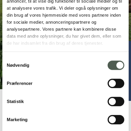
annoncer, til at vise dig funktioner til sociale medier og til
at analysere vores trafik. Vi deler også oplysninger om
din brug af vores hjemmeside med vores partnere inden
for sociale medier, annonceringspartnere og
analysepartnere. Vores partnere kan kombinere disse
data med andre oplysninger, du har givet dem, eller som
de har indsamlet fra din brug af deres tjenester.
Vesterager gårdbutik
Samtykkevalg
Nødvendig
Vesteragervej 1, 6920 Videbæk
52 40 33 77
vesterager.gaardbutik@gmail.com
Præferencer
facebook.com/Vesterager-gaardbutik
Statistik
Marketing
Frisk mælk på flaske