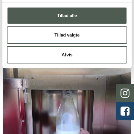
På en gård tæt på Videbæk kan du købe frisk mælk på flaske.
Gårdbutikken er åbent 24/7 og du tapper selv mælken i et fint
selvbetjeningsanlæg.
Tillad alle
Du kan medbringe flasker eller købe glasflasker hos Vesterager
gårdbutik. Du kan betale mælken kontant eller via MobilePay.
Tillad valgte
Ardy Peters som driver gårdbutikken, sælger også æg fra
fritgående høns, og i fremtiden vil du også kunne købe kød fra Red
angus kvæg.
Afvis
Læs mere om Vesterager gårdbutik
her
.