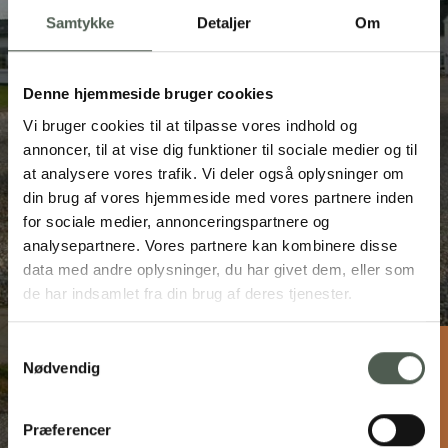
Samtykke
Detaljer
Om
Denne hjemmeside bruger cookies
Vi bruger cookies til at tilpasse vores indhold og
annoncer, til at vise dig funktioner til sociale medier og til
at analysere vores trafik. Vi deler også oplysninger om
din brug af vores hjemmeside med vores partnere inden
for sociale medier, annonceringspartnere og
analysepartnere. Vores partnere kan kombinere disse
data med andre oplysninger, du har givet dem, eller som
de har indsamlet fra din brug af deres tjenester.
Samtykkevalg
Nødvendig
Restaurant Skavenhus
Skavenvej 34, 6880 Tarm
97 37 40 24
Præferencer
info@skavenhus.dk
skavenhus.dk