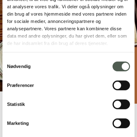
at analysere vores trafik. Vi deler også oplysninger om
din brug af vores hjemmeside med vores partnere inden
for sociale medier, annonceringspartnere og
analysepartnere. Vores partnere kan kombinere disse
data med andre oplysninger, du har givet dem, eller som
de har indsamlet fra din brug af deres tjenester.
Samtykkevalg
Lille K by Grantland
Nødvendig
Algade 7E, 6950 Ringkøbing
20 70 93 44
mail@bygrantland.dk
Præferencer
bygrantland.dk
Statistik
Marketing
Alles beginnt in der kleinen Küche
…