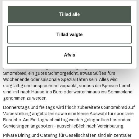
… aber es kann überall enden.
Tillad alle
Lille K by Grantland ist eine kulinarische Werkstatt im Zentrum von
Ringkøbing, in der Speisen mit Ruhe, Präzision und großem
Respekt vor den Zutaten zubereitet werden.
Tillad valgte
Hier wird ohne feste Speisekarten und vorhersehbare Konzepte
gearbeitet – stattdessen entstehen die Gerichte aus der Saison,
dem Handwerk und den Entscheidungen des Kochs.
Afvis
Bei Lille K kocht Michael Grantland Essen, das sich leicht
mitnehmen lässt und gut zum Teilen geeignet ist. Das können
Smørrebrød, ein gutes Schmorgericht, etwas Süßes fürs
Wochenende oder saisonale Spezialitäten sein. Alles wird
sorgfältig und ansprechend verpackt, sodass die Speisen bereit
sind, mit nach Hause, ins Büro oder weiter hinaus ins Sommerland
genommen zu werden.
Donnerstags und freitags wird frisch zubereitetes Smørrebrød auf
Vorbestellung angeboten sowie eine kleine Auswahl für spontane
Besuche. Am Freitagnachmittag werden gelegentlich besondere
Servierungen angeboten – ausschließlich nach Vereinbarung.
Private Dining und Catering für Gesellschaften sind ein zentraler